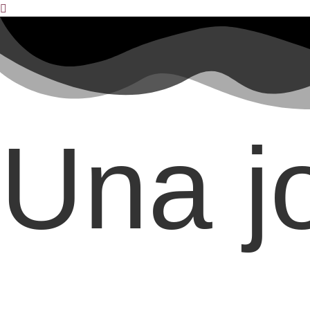
Ir
al
contenido
Una jo
Reus al descobert
Una vila medieval