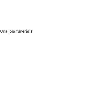
Només a Déu honor i glòria
La ciutat dels morts
Una joia funerària
Amb ulls d’amor
Un encant del passat
Reus, París, Londres
L’època daurada
Reus i l’aigua
MAPA
Reus al descobert